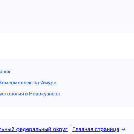
анск
в Комсомольск-на-Амуре
метология в Новокузнецк
альный федеральный округ
|
Главная страница
→