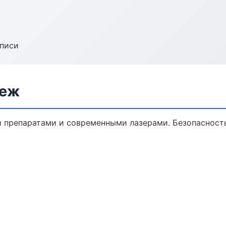
аписи
неж
 препаратами и современными лазерами. Безопасность