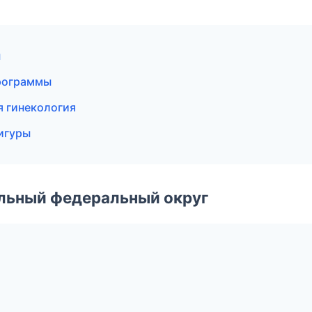
ы
программы
я гинекология
фигуры
альный федеральный округ