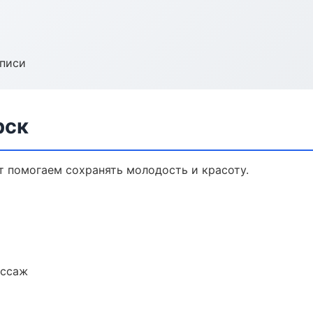
аписи
рск
т помогаем сохранять молодость и красоту.
ассаж