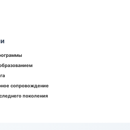
ми
программы
образованием
га
урное сопровождение
следнего поколения