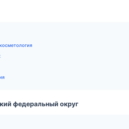
я косметология
ж
ия
ский федеральный округ