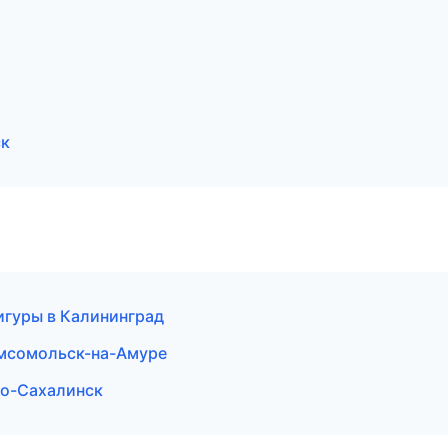
ск
игуры в Калининград
омсомольск-на-Амуре
но-Сахалинск