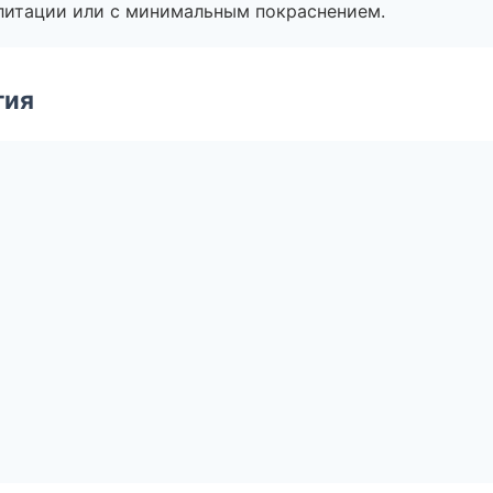
литации или с минимальным покраснением.
гия