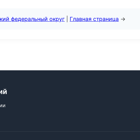
ский федеральный округ
|
Главная страница
→
ий
сии