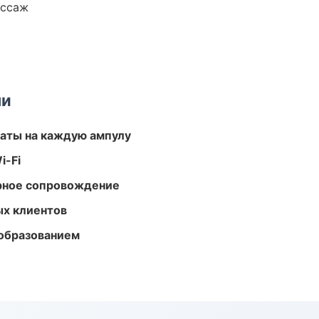
ассаж
ми
аты на каждую ампулу
i-Fi
урное сопровождение
ых клиентов
образованием