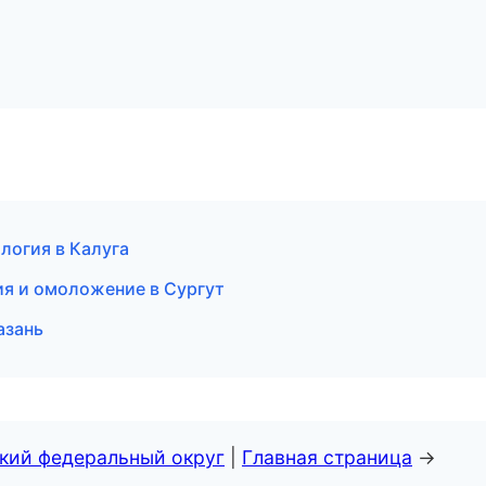
логия в Калуга
ия и омоложение в Сургут
азань
ский федеральный округ
|
Главная страница
→