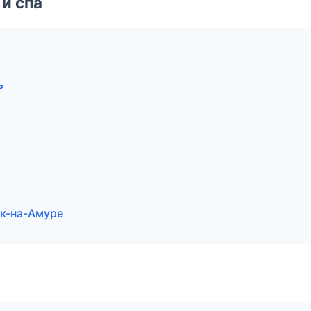
и спа
ь
ск-на-Амуре