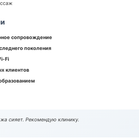
ассаж
ми
урное сопровождение
следнего поколения
i-Fi
ых клиентов
образованием
жа сияет. Рекомендую клинику.