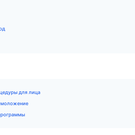
од
оцедуры для лица
 омоложение
 программы