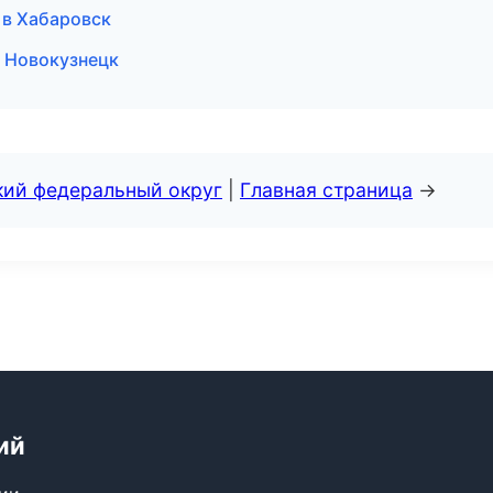
я в Хабаровск
в Новокузнецк
кий федеральный округ
|
Главная страница
→
ий