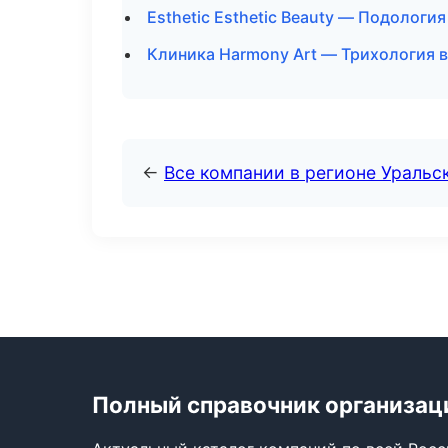
Esthetic Esthetic Beauty — Подологи
Клиника Harmony Art — Трихология 
←
Все компании в регионе Уральс
Полный справочник организац