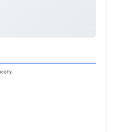
соту.