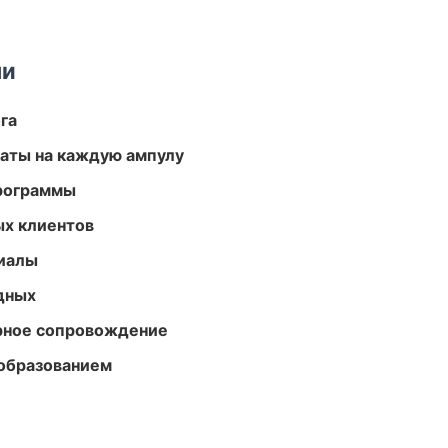
ми
га
аты на каждую ампулу
программы
ых клиентов
риалы
одных
урное сопровождение
образованием