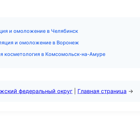
яция и омоложение в Челябинск
иляция и омоложение в Воронеж
я косметология в Комсомольск-на-Амуре
лжский федеральный округ
|
Главная страница
→