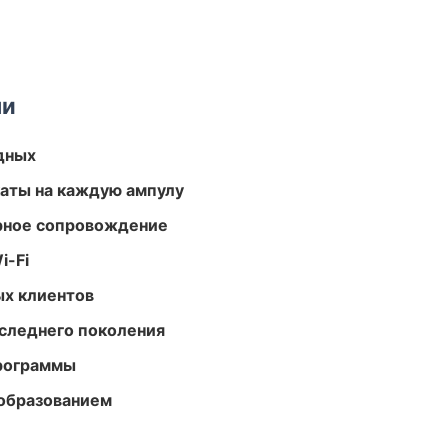
ми
одных
аты на каждую ампулу
урное сопровождение
i-Fi
ых клиентов
следнего поколения
программы
образованием