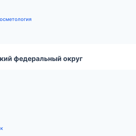
ж
 косметология
ский федеральный округ
ск