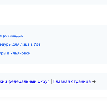
Петрозаводск
едуры для лица в Уфа
уры в Ульяновск
ский федеральный округ
|
Главная страница
→